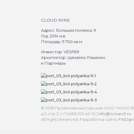
CLOUD NINE
Адрес: Большая полянка, 9
Год: 2014-н.в.
Площадь: 11 700 кв.м.
Инвестор: VESPER
Архитектор: Цимайло Ляшенко
и Партнеры
© 2018 Проектная мастерская ООО "НООСФЕР
д.5, стр.3. | +7 (495) 103-40-10 |
info@nooarch.ru
All Rights Reserved. Разработка сайта:
FWDgr